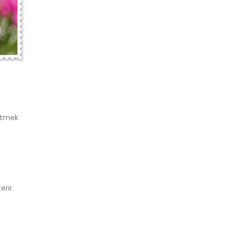
 etmek
a
rir.