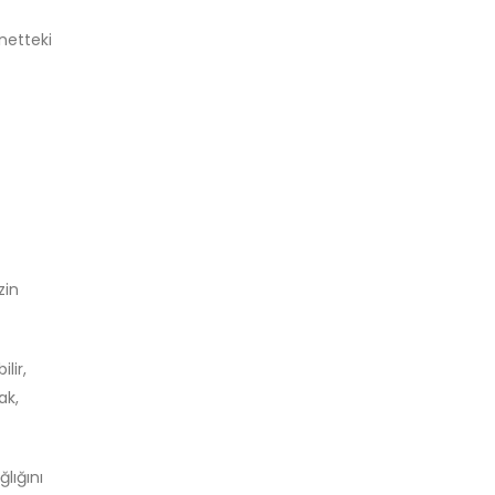
netteki
zin
lir,
ak,
ğlığını