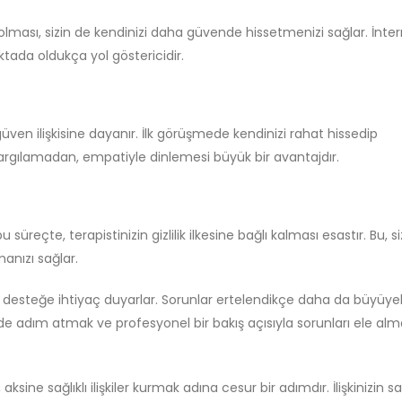
lması, sizin de kendinizi daha güvende hissetmenizi sağlar. İnter
tada oldukça yol göstericidir.
üven ilişkisine dayanır. İlk görüşmede kendinizi rahat hissedip
 yargılamadan, empatiyle dinlemesi büyük bir avantajdır.
üreçte, terapistinizin gizlilik ilkesine bağlı kalması esastır. Bu, si
anızı sağlar.
n desteğe ihtiyaç duyarlar. Sorunlar ertelendikçe daha da büyüyebi
 adım atmak ve profesyonel bir bakış açısıyla sorunları ele alm
sine sağlıklı ilişkiler kurmak adına cesur bir adımdır. İlişkinizin sa