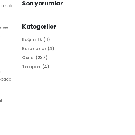
Son yorumlar
 kurmak
Kategoriler
e ve
.
Bağımlılık
(11)
Bozukluklar
(4)
Genel
(237)
Terapiler
(4)
en
oktada
l