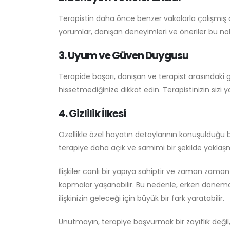
Terapistin daha önce benzer vakalarla çalışmış o
yorumlar, danışan deneyimleri ve öneriler bu nok
3. Uyum ve Güven Duygusu
Terapide başarı, danışan ve terapist arasındaki g
hissetmediğinize dikkat edin. Terapistinizin sizi
4. Gizlilik İlkesi
Özellikle özel hayatın detaylarının konuşulduğu bu s
terapiye daha açık ve samimi bir şekilde yaklaşm
İlişkiler canlı bir yapıya sahiptir ve zaman zama
kopmalar yaşanabilir. Bu nedenle, erken dönemde
ilişkinizin geleceği için büyük bir fark yaratabilir.
Unutmayın, terapiye başvurmak bir zayıflık değil, ak