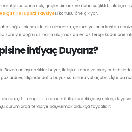
mak ilişkileri onarmak, güçlendirmek ve daha sağlıklı bir iletişim
 ve Çift Terapisti Tavsiye
si konusu öne çıkıyor.
daha sağlıklı bir şekilde ele almanıza, çözüm yollarını keşfetmeniz
 bu süreçte doğru uzmana ulaşmak da en az terapi kadar önemli
pisine İhtiyaç Duyarız?
lir. Bazen anlaşmazlıklar büyür, iletişim kopar ve bireyler birbirind
, göz ardı edildiğinde daha büyük sorunlara yol açabilir. İşte bu n
le alırken, çift terapisi ise romantik ilişkilerdeki çatışmaları, duygusa
ikle şu durumlarda terapiye başvurmak oldukça faydalıdır: