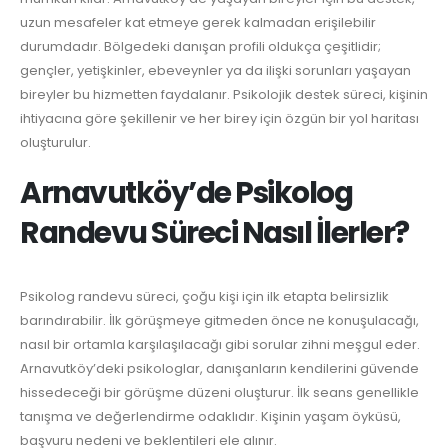
uzun mesafeler kat etmeye gerek kalmadan erişilebilir
durumdadır. Bölgedeki danışan profili oldukça çeşitlidir;
gençler, yetişkinler, ebeveynler ya da ilişki sorunları yaşayan
bireyler bu hizmetten faydalanır. Psikolojik destek süreci, kişinin
ihtiyacına göre şekillenir ve her birey için özgün bir yol haritası
oluşturulur.
Arnavutköy’de Psikolog
Randevu Süreci Nasıl İlerler?
Psikolog randevu süreci, çoğu kişi için ilk etapta belirsizlik
barındırabilir. İlk görüşmeye gitmeden önce ne konuşulacağı,
nasıl bir ortamla karşılaşılacağı gibi sorular zihni meşgul eder.
Arnavutköy’deki psikologlar, danışanların kendilerini güvende
hissedeceği bir görüşme düzeni oluşturur. İlk seans genellikle
tanışma ve değerlendirme odaklıdır. Kişinin yaşam öyküsü,
başvuru nedeni ve beklentileri ele alınır.