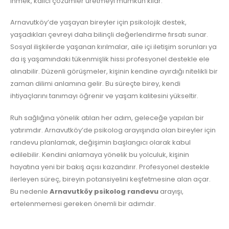
inmek, kalıcı çözümler üretmeyi mümkün kılar.
Arnavutköy’de yaşayan bireyler için psikolojik destek,
yaşadıkları çevreyi daha bilinçli değerlendirme fırsatı sunar.
Sosyal ilişkilerde yaşanan kırılmalar, aile içi iletişim sorunları ya
da iş yaşamındaki tükenmişlik hissi profesyonel destekle ele
alınabilir. Düzenli görüşmeler, kişinin kendine ayırdığı nitelikli bir
zaman dilimi anlamına gelir. Bu süreçte birey, kendi
ihtiyaçlarını tanımayı öğrenir ve yaşam kalitesini yükseltir.
Ruh sağlığına yönelik atılan her adım, geleceğe yapılan bir
yatırımdır. Arnavutköy’de psikolog arayışında olan bireyler için
randevu planlamak, değişimin başlangıcı olarak kabul
edilebilir. Kendini anlamaya yönelik bu yolculuk, kişinin
hayatına yeni bir bakış açısı kazandırır. Profesyonel destekle
ilerleyen süreç, bireyin potansiyelini keşfetmesine alan açar.
Bu nedenle
Arnavutköy psikolog randevu
arayışı,
ertelenmemesi gereken önemli bir adımdır.