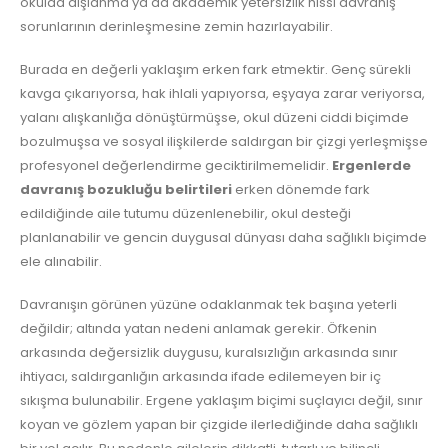
okulda dışlanma ya da akademik yetersizlik hissi davranış
sorunlarının derinleşmesine zemin hazırlayabilir.
Burada en değerli yaklaşım erken fark etmektir. Genç sürekli
kavga çıkarıyorsa, hak ihlali yapıyorsa, eşyaya zarar veriyorsa,
yalanı alışkanlığa dönüştürmüşse, okul düzeni ciddi biçimde
bozulmuşsa ve sosyal ilişkilerde saldırgan bir çizgi yerleşmişse
profesyonel değerlendirme geciktirilmemelidir.
Ergenlerde
davranış bozukluğu belirtileri
erken dönemde fark
edildiğinde aile tutumu düzenlenebilir, okul desteği
planlanabilir ve gencin duygusal dünyası daha sağlıklı biçimde
ele alınabilir.
Davranışın görünen yüzüne odaklanmak tek başına yeterli
değildir; altında yatan nedeni anlamak gerekir. Öfkenin
arkasında değersizlik duygusu, kuralsızlığın arkasında sınır
ihtiyacı, saldırganlığın arkasında ifade edilemeyen bir iç
sıkışma bulunabilir. Ergene yaklaşım biçimi suçlayıcı değil, sınır
koyan ve gözlem yapan bir çizgide ilerlediğinde daha sağlıklı