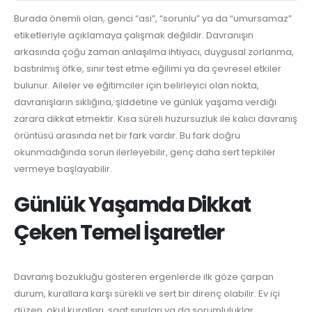
Burada önemli olan, genci “asi”, “sorunlu” ya da “umursamaz”
etiketleriyle açıklamaya çalışmak değildir. Davranışın
arkasında çoğu zaman anlaşılma ihtiyacı, duygusal zorlanma,
bastırılmış öfke, sınır test etme eğilimi ya da çevresel etkiler
bulunur. Aileler ve eğitimciler için belirleyici olan nokta,
davranışların sıklığına, şiddetine ve günlük yaşama verdiği
zarara dikkat etmektir. Kısa süreli huzursuzluk ile kalıcı davranış
örüntüsü arasında net bir fark vardır. Bu fark doğru
okunmadığında sorun ilerleyebilir, genç daha sert tepkiler
vermeye başlayabilir.
Günlük Yaşamda Dikkat
Çeken Temel İşaretler
Davranış bozukluğu gösteren ergenlerde ilk göze çarpan
durum, kurallara karşı sürekli ve sert bir direnç olabilir. Ev içi
düzen, okul kuralları, saat sınırları ya da sorumluluklar