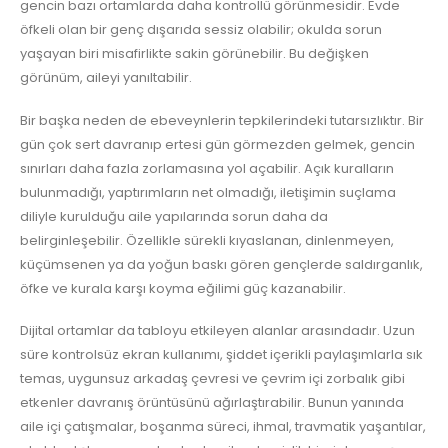
gencin bazı ortamlarda daha kontrollü görünmesidir. Evde
öfkeli olan bir genç dışarıda sessiz olabilir; okulda sorun
yaşayan biri misafirlikte sakin görünebilir. Bu değişken
görünüm, aileyi yanıltabilir.
Bir başka neden de ebeveynlerin tepkilerindeki tutarsızlıktır. Bir
gün çok sert davranıp ertesi gün görmezden gelmek, gencin
sınırları daha fazla zorlamasına yol açabilir. Açık kuralların
bulunmadığı, yaptırımların net olmadığı, iletişimin suçlama
diliyle kurulduğu aile yapılarında sorun daha da
belirginleşebilir. Özellikle sürekli kıyaslanan, dinlenmeyen,
küçümsenen ya da yoğun baskı gören gençlerde saldırganlık,
öfke ve kurala karşı koyma eğilimi güç kazanabilir.
Dijital ortamlar da tabloyu etkileyen alanlar arasındadır. Uzun
süre kontrolsüz ekran kullanımı, şiddet içerikli paylaşımlarla sık
temas, uygunsuz arkadaş çevresi ve çevrim içi zorbalık gibi
etkenler davranış örüntüsünü ağırlaştırabilir. Bunun yanında
aile içi çatışmalar, boşanma süreci, ihmal, travmatik yaşantılar,