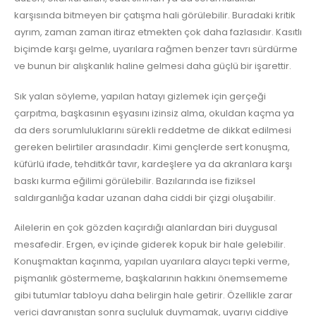
karşısında bitmeyen bir çatışma hali görülebilir. Buradaki kritik
ayrım, zaman zaman itiraz etmekten çok daha fazlasıdır. Kasıtlı
biçimde karşı gelme, uyarılara rağmen benzer tavrı sürdürme
ve bunun bir alışkanlık haline gelmesi daha güçlü bir işarettir.
Sık yalan söyleme, yapılan hatayı gizlemek için gerçeği
çarpıtma, başkasının eşyasını izinsiz alma, okuldan kaçma ya
da ders sorumluluklarını sürekli reddetme de dikkat edilmesi
gereken belirtiler arasındadır. Kimi gençlerde sert konuşma,
küfürlü ifade, tehditkâr tavır, kardeşlere ya da akranlara karşı
baskı kurma eğilimi görülebilir. Bazılarında ise fiziksel
saldırganlığa kadar uzanan daha ciddi bir çizgi oluşabilir.
Ailelerin en çok gözden kaçırdığı alanlardan biri duygusal
mesafedir. Ergen, ev içinde giderek kopuk bir hale gelebilir.
Konuşmaktan kaçınma, yapılan uyarılara alaycı tepki verme,
pişmanlık göstermeme, başkalarının hakkını önemsememe
gibi tutumlar tabloyu daha belirgin hale getirir. Özellikle zarar
verici davranıştan sonra suçluluk duymamak, uyarıyı ciddiye