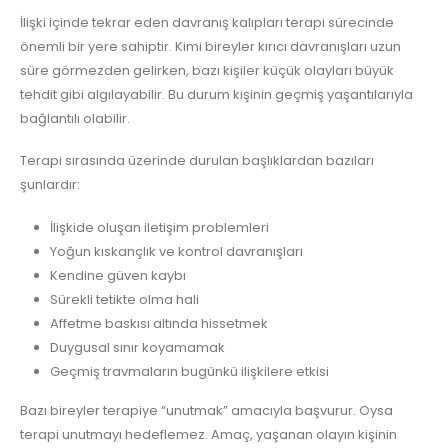
İlişki içinde tekrar eden davranış kalıpları terapi sürecinde
önemli bir yere sahiptir. Kimi bireyler kırıcı davranışları uzun
süre görmezden gelirken, bazı kişiler küçük olayları büyük
tehdit gibi algılayabilir. Bu durum kişinin geçmiş yaşantılarıyla
bağlantılı olabilir.
Terapi sırasında üzerinde durulan başlıklardan bazıları
şunlardır:
İlişkide oluşan iletişim problemleri
Yoğun kıskançlık ve kontrol davranışları
Kendine güven kaybı
Sürekli tetikte olma hali
Affetme baskısı altında hissetmek
Duygusal sınır koyamamak
Geçmiş travmaların bugünkü ilişkilere etkisi
Bazı bireyler terapiye “unutmak” amacıyla başvurur. Oysa
terapi unutmayı hedeflemez. Amaç, yaşanan olayın kişinin