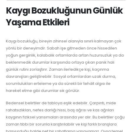
Kaygı Bozukluğunun Günlük
Yaşama Etkileri
Kaygı bozukluğu, bireyin zihinsel alanıyla sınırlı kalmayan çok
yönlü bir deneyimdir. Sabah işe gitmeden önce hissedilen
yoğun gerginlik, kalabalık ortamlarda artan huzursuzluk ya da
beklenmedik durumlar karşısında ortaya çıkan panik hali
günlük rutini zorlaştırır. Zaman ilerledikçe kişi, kaçınma
davranışları geliştirebilir. Sosyal ortamlardan uzak durma,
sorumlulukları erteleme ya da sürekli bir tehdit algısı ile
hareket etme gibi durumlar sık görülür.
Bedensel belirtiler de tabloya eşlik edebilir. Çarpıntı, mide
rahatsızlıkları, nefes darlığı hissi, baş ağrısı ve kas ağrıları
kaygının fiziksel yansımaları arasında yer alır. Bu belirtiler çoğu
zaman tıbbi bir sorunla karıştırılabilir ve kişi farklı branşlara
başvurduğu halde net bir rahatlama yaşayamaz. Oysa temel