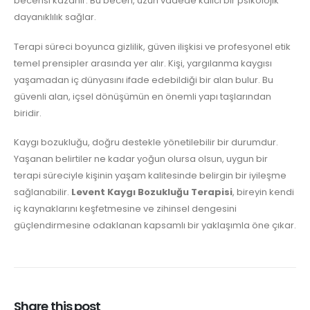
becerisi kazanır. Bu beceri, uzun vadede kalıcı bir psikolojik
dayanıklılık sağlar.
Terapi süreci boyunca gizlilik, güven ilişkisi ve profesyonel etik
temel prensipler arasında yer alır. Kişi, yargılanma kaygısı
yaşamadan iç dünyasını ifade edebildiği bir alan bulur. Bu
güvenli alan, içsel dönüşümün en önemli yapı taşlarından
biridir.
Kaygı bozukluğu, doğru destekle yönetilebilir bir durumdur.
Yaşanan belirtiler ne kadar yoğun olursa olsun, uygun bir
terapi süreciyle kişinin yaşam kalitesinde belirgin bir iyileşme
sağlanabilir.
Levent Kaygı Bozukluğu Terapisi
, bireyin kendi
iç kaynaklarını keşfetmesine ve zihinsel dengesini
güçlendirmesine odaklanan kapsamlı bir yaklaşımla öne çıkar.
Share this post