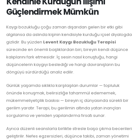
Kendinle Kurduğun İlişimi
Güçlendirmek Mümkün
Kaygı bozukluğu çoğu zaman dışarıdan gelen bir etki gibi
algılansa da aslında kişinin kendisiyle kurduğu içsel diyalogda
gizlidir. Bu yüzden
Levent Kaygı Bozukluğu Terapisi
sürecinde en önemli başlıklardan biri, bireyin kendi düşünce
kalıplarını fark etmesidir. İç sesin nasıl konuştuğu, hangi
düşüncelerin kaygıyı beslediği ve hangi davranışların bu
döngüyü sürdürdüğü analiz edilir.
Günlük yaşamda sıklıkla karşılaşılan durumlar — topluluk
önünde konuşmak, belirsizliğe tahammül edememek,
mükemmeliyetçilik baskısı — bireyin iç dünyasında sürekli bir
gerilim yaratır. Terapi, bu gerilimin altında yatan inançları
sorgulama ve yeniden yapılandırma fırsatı sunar.
Ayrıca düzenli seanslarla birlikte stresle başa çıkma becerileri
geliştirilir. Nefes egzersizleri, düşünce takibi, zaman yönetimi