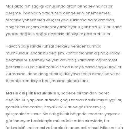
Maslak’ta ruh sağlığı konusunda artan bilinç sevindirici bir
gelişme. İnsanların artık ruhsal dengelerini önemsemesi,
terapiye yönelmeleri ve içsel yolculuklarına adım atmaları,
bölgedeki yaşam kalitesini yükseltiyor. Kişilik bozuklukları sabit
yapılar değildir; doğru destekle dönüşüm gösterebilirler.
Hayatın akışı içinde ruhsal dengeyi yeniden kurmak
mümkündür. Ancak bu değişim, konfor alanının dışına çıkmayı,
geçmişle yüzleşmeyi ve yeni davranış kalıplarını öğrenmeyi
gerektirir. Bu yolculuk zorlu olsa da bireyin daha sağlıklı ilişkiler
kurmasına, daha dengeli bir iç dünyaya sahip olmasına ve en
önemlisi kendisiyle barışmasına olanak tanır.
Maslak Kişilik Bozuklukları
, sadece bir tanıdan ibaret
değildir. Bu yapıların ardında çoğu zaman bastırılmış duygular,
çocukluk travmaları, hayal kırıklıkları ve çözülmemiş iç
çatışmalar bulunur. Maslak gibi bir bölgede, modern yaşamın
görünmeyen baskılarıyla mücadele eden bireylerin, bu
farkındalığı edinmesi ve harekete geçmesi, ruhsal iyileşme için