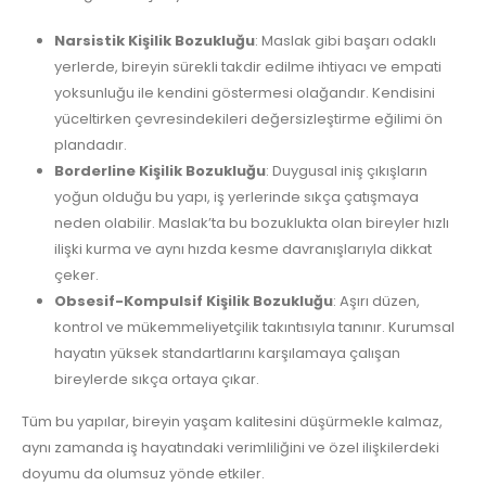
Narsistik Kişilik Bozukluğu
: Maslak gibi başarı odaklı
yerlerde, bireyin sürekli takdir edilme ihtiyacı ve empati
yoksunluğu ile kendini göstermesi olağandır. Kendisini
yüceltirken çevresindekileri değersizleştirme eğilimi ön
plandadır.
Borderline Kişilik Bozukluğu
: Duygusal iniş çıkışların
yoğun olduğu bu yapı, iş yerlerinde sıkça çatışmaya
neden olabilir. Maslak’ta bu bozuklukta olan bireyler hızlı
ilişki kurma ve aynı hızda kesme davranışlarıyla dikkat
çeker.
Obsesif-Kompulsif Kişilik Bozukluğu
: Aşırı düzen,
kontrol ve mükemmeliyetçilik takıntısıyla tanınır. Kurumsal
hayatın yüksek standartlarını karşılamaya çalışan
bireylerde sıkça ortaya çıkar.
Tüm bu yapılar, bireyin yaşam kalitesini düşürmekle kalmaz,
aynı zamanda iş hayatındaki verimliliğini ve özel ilişkilerdeki
doyumu da olumsuz yönde etkiler.