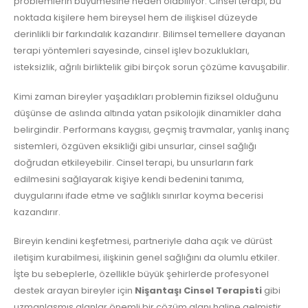
problemlerin büyümesine neden olabiliyor. Cinsel terapi, bu
noktada kişilere hem bireysel hem de ilişkisel düzeyde
derinlikli bir farkındalık kazandırır. Bilimsel temellere dayanan
terapi yöntemleri sayesinde, cinsel işlev bozuklukları,
isteksizlik, ağrılı birliktelik gibi birçok sorun çözüme kavuşabilir.
Kimi zaman bireyler yaşadıkları problemin fiziksel olduğunu
düşünse de aslında altında yatan psikolojik dinamikler daha
belirgindir. Performans kaygısı, geçmiş travmalar, yanlış inanç
sistemleri, özgüven eksikliği gibi unsurlar, cinsel sağlığı
doğrudan etkileyebilir. Cinsel terapi, bu unsurların fark
edilmesini sağlayarak kişiye kendi bedenini tanıma,
duygularını ifade etme ve sağlıklı sınırlar koyma becerisi
kazandırır.
Bireyin kendini keşfetmesi, partneriyle daha açık ve dürüst
iletişim kurabilmesi, ilişkinin genel sağlığını da olumlu etkiler.
İşte bu sebeplerle, özellikle büyük şehirlerde profesyonel
destek arayan bireyler için
Nişantaşı Cinsel Terapisti
gibi
uzmanlaşmış alanlar önemli bir çözüm alanı haline gelmiştir.