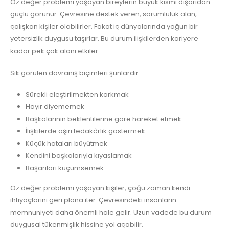
Öz değer problemi yaşayan bireylerin büyük kısmı dışarıdan
güçlü görünür. Çevresine destek veren, sorumluluk alan,
çalışkan kişiler olabilirler. Fakat iç dünyalarında yoğun bir
yetersizlik duygusu taşırlar. Bu durum ilişkilerden kariyere
kadar pek çok alanı etkiler.
Sık görülen davranış biçimleri şunlardır:
Sürekli eleştirilmekten korkmak
Hayır diyememek
Başkalarının beklentilerine göre hareket etmek
İlişkilerde aşırı fedakârlık göstermek
Küçük hataları büyütmek
Kendini başkalarıyla kıyaslamak
Başarıları küçümsemek
Öz değer problemi yaşayan kişiler, çoğu zaman kendi
ihtiyaçlarını geri plana iter. Çevresindeki insanların
memnuniyeti daha önemli hale gelir. Uzun vadede bu durum
duygusal tükenmişlik hissine yol açabilir.