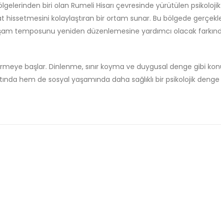
ölgelerinden biri olan Rumeli Hisarı çevresinde yürütülen psikolojik
hat hissetmesini kolaylaştıran bir ortam sunar. Bu bölgede gerçekle
yaşam temposunu yeniden düzenlemesine yardımcı olacak farkınd
görmeye başlar. Dinlenme, sınır koyma ve duygusal denge gibi kon
atında hem de sosyal yaşamında daha sağlıklı bir psikolojik denge