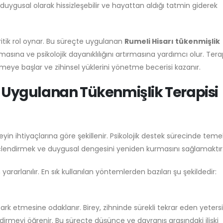
 duygusal olarak hissizleşebilir ve hayattan aldığı tatmin giderek
itik rol oynar. Bu süreçte uygulanan
Rumeli Hisarı tükenmişlik
amasına ve psikolojik dayanıklılığını artırmasına yardımcı olur. Tera
etmeye başlar ve zihinsel yüklerini yönetme becerisi kazanır.
e Uygulanan Tükenmişlik Terapisi
yin ihtiyaçlarına göre şekillenir. Psikolojik destek sürecinde teme
üçlendirmek ve duygusal dengesini yeniden kurmasını sağlamaktır
yararlanılır. En sık kullanılan yöntemlerden bazıları şu şekildedir:
ark etmesine odaklanır. Birey, zihninde sürekli tekrar eden yetersi
dirmeyi öğrenir. Bu süreçte düşünce ve davranış arasındaki ilişki