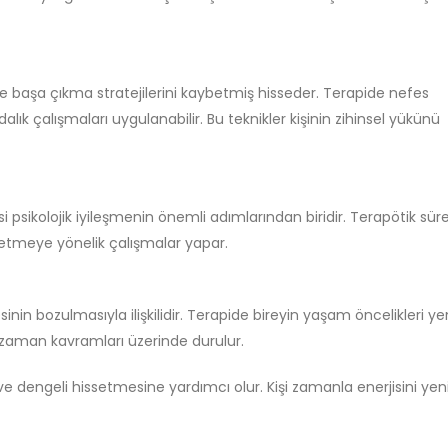
 başa çıkma stratejilerini kaybetmiş hisseder. Terapide nefes
dalık çalışmaları uygulanabilir. Bu teknikler kişinin zihinsel yükünü
i psikolojik iyileşmenin önemli adımlarından biridir. Terapötik sür
 etmeye yönelik çalışmalar yapar.
in bozulmasıyla ilişkilidir. Terapide bireyin yaşam öncelikleri y
sel zaman kavramları üzerinde durulur.
ve dengeli hissetmesine yardımcı olur. Kişi zamanla enerjisini ye