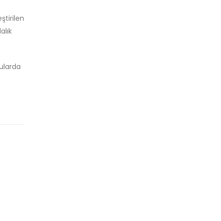
ştirilen
alık
ularda