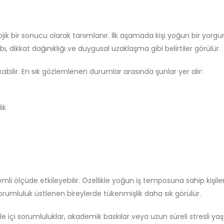
jik bir sonucu olarak tanımlanır. İlk aşamada kişi yoğun bir yorgu
, dikkat dağınıklığı ve duygusal uzaklaşma gibi belirtiler görülür.
çıkabilir. En sık gözlemlenen durumlar arasında şunlar yer alır:
ik
mli ölçüde etkileyebilir. Özellikle yoğun iş temposuna sahip kişile
orumluluk üstlenen bireylerde tükenmişlik daha sık görülür.
 Aile içi sorumluluklar, akademik baskılar veya uzun süreli stresli y