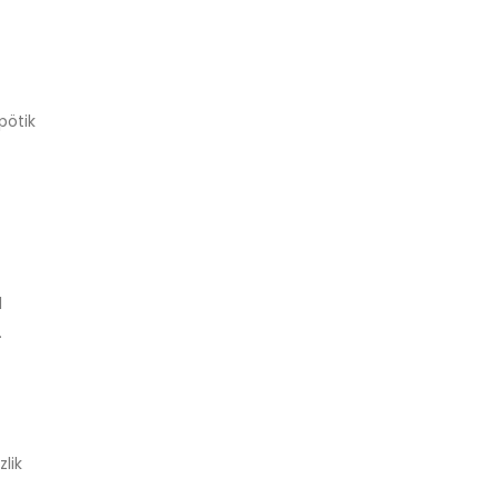
pötik
l
.
zlik