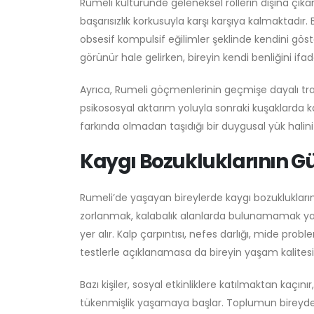
Rumeli kültüründe geleneksel rollerin dışına ç
başarısızlık korkusuyla karşı karşıya kalmaktadı
obsesif kompulsif eğilimler şeklinde kendini göste
görünür hale gelirken, bireyin kendi benliğini if
Ayrıca, Rumeli göçmenlerinin geçmişe dayalı trav
psikososyal aktarım yoluyla sonraki kuşaklarda kay
farkında olmadan taşıdığı bir duygusal yük halini a
Kaygı Bozukluklarının G
Rumeli’de yaşayan bireylerde kaygı bozuklukların
zorlanmak, kalabalık alanlarda bulunamamak ya da
yer alır. Kalp çarpıntısı, nefes darlığı, mide probl
testlerle açıklanamasa da bireyin yaşam kalitesi
Bazı kişiler, sosyal etkinliklere katılmaktan kaçınır,
tükenmişlik yaşamaya başlar. Toplumun bireyden 