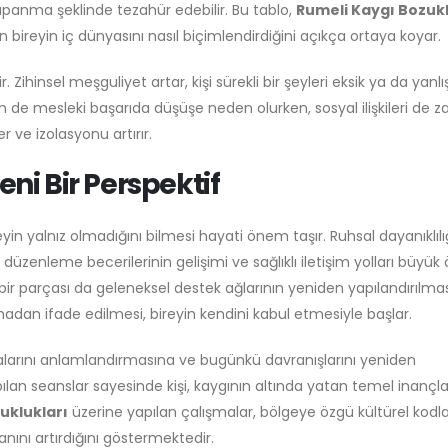
kapanma şeklinde tezahür edebilir. Bu tablo,
Rumeli Kaygı Bozukl
n bireyin iç dünyasını nasıl biçimlendirdiğini açıkça ortaya koyar.
ir. Zihinsel meşguliyet artar, kişi sürekli bir şeyleri eksik ya da yanlı
 mesleki başarıda düşüşe neden olurken, sosyal ilişkileri de zayı
 ve izolasyonu artırır.
eni Bir Perspektif
yin yalnız olmadığını bilmesi hayati önem taşır. Ruhsal dayanıklılı
gu düzenleme becerilerinin gelişimi ve sağlıklı iletişim yolları büyü
 bir parçası da geleneksel destek ağlarının yeniden yapılandırılmas
ılmadan ifade edilmesi, bireyin kendini kabul etmesiyle başlar.
malarını anlamlandırmasına ve bugünkü davranışlarını yeniden
an seanslar sayesinde kişi, kaygının altında yatan temel inançlar
uklukları
üzerine yapılan çalışmalar, bölgeye özgü kültürel kodla
anını artırdığını göstermektedir.