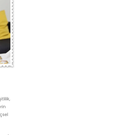
lilik,
rin
içsel