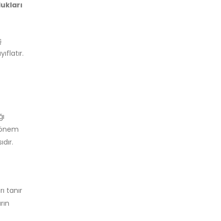
ukları
ş
flatır.
ğı
k önem
ıdır.
ı tanır
rın