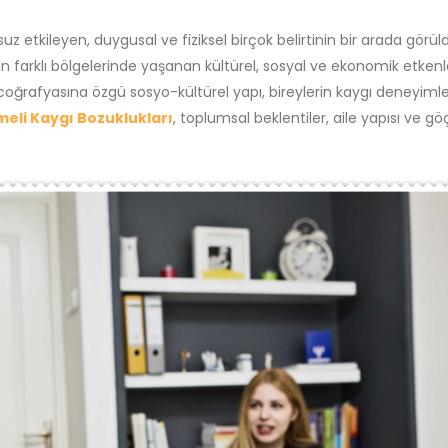
uz etkileyen, duygusal ve fiziksel birçok belirtinin bir arada görü
e’nin farklı bölgelerinde yaşanan kültürel, sosyal ve ekonomik etken
li coğrafyasına özgü sosyo-kültürel yapı, bireylerin kaygı deneyimle
eli Kaygı Bozuklukları
, toplumsal beklentiler, aile yapısı ve gö