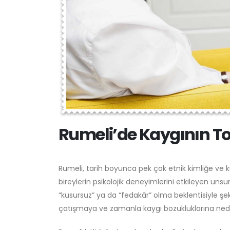
Rumeli’de Kaygının T
Rumeli, tarih boyunca pek çok etnik kimliğe ve kül
bireylerin psikolojik deneyimlerini etkileyen unsurl
“kusursuz” ya da “fedakâr” olma beklentisiyle şeki
çatışmaya ve zamanla kaygı bozukluklarına neden