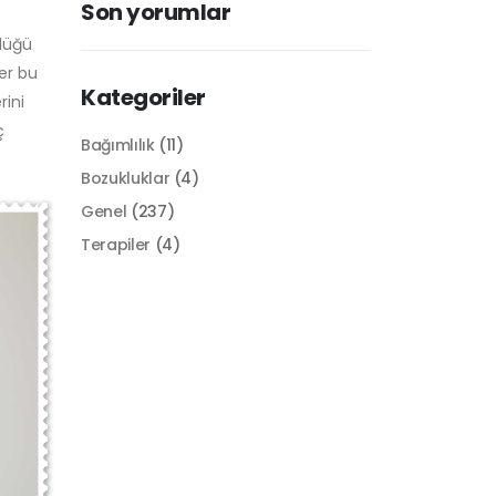
Son yorumlar
ldüğü
ler bu
Kategoriler
rini
ç
Bağımlılık
(11)
Bozukluklar
(4)
Genel
(237)
Terapiler
(4)