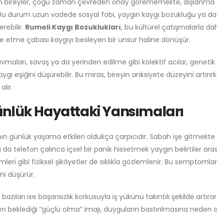
ıkan bireyler, çoğu zaman çevreden onay görememekte, dışlanma
r. Bu durum uzun vadede sosyal fobi, yaygın kaygı bozukluğu ya da
rebilir.
Rumeli Kaygı Bozuklukları
, bu kültürel çatışmalarla d
ade etme çabası kaygıyı besleyen bir unsur haline dönüşür.
maları, savaş ya da yerinden edilme gibi kolektif acılar, genetik
gı eşiğini düşürebilir. Bu miras, bireyin anksiyete düzeyini artırır
lır.
ünlük Hayattaki Yansımaları
ın günlük yaşama etkileri oldukça çarpıcıdır. Sabah işe gitmekte
 telefon çalınca içsel bir panik hissetmek yaygın belirtiler ara
emleri gibi fiziksel şikâyetler de sıklıkla gözlemlenir. Bu semptomlar
ni düşürür.
 bazıları ise başarısızlık korkusuyla iş yükünü takıntılı şekilde artıra
beklediği “güçlü olma” imajı, duyguların bastırılmasına neden o