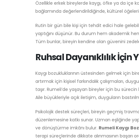
Özellikle erkek bireylerde kaygı, öfke ya da içe 
bağlamında değerlendirildiğinde, kültürel öğeleri
Rutin bir gün bile kişi için tehdit edici hale gelebil
yaptığını düşünür. Bu durum hem akademik hem de
Tüm bunlar, bireyin kendine olan güvenini zedeler
Ruhsal Dayanıklılık İçin Y
Kaygı bozukluklarının üstesinden gelmek için bire
artırmak için kişisel farkındalık çalışmaları, duy
taşır. Rumeli’de yaşayan bireyler için bu sürecin
Aile büyükleriyle açık iletişim, duyguların bastır
Psikolojik destek süreçleri, bireyin geçmiş trav
düzenlemesine katkı sunar. Uzman eşliğinde yapıl
ve dönüştürme imkânı bulur.
Rumeli Kaygı Boz
terapi süreçlerinde dikkate alınmasının başarı or