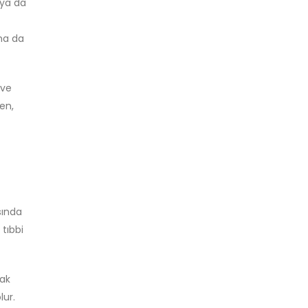
 ya da
aha da
 ve
ken,
sında
 tıbbi
rak
lur.