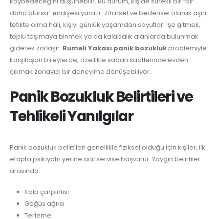
kaybedeceğini düşünebilir. Bu durum, kişide sürekli bir “bir
daha olursa” endişesi yaratır. Zihinsel ve bedensel olarak aşırı
tetikte olma hali, kişiyi günlük yaşamdan soyutlar. İşe gitmek,
toplu taşımaya binmek ya da kalabalık alanlarda bulunmak
giderek zorlaşır.
Rumeli Yakası panik bozukluk
problemiyle
karşılaşan bireylerde, özellikle sabah saatlerinde evden
çıkmak zorlayıcı bir deneyime dönüşebiliyor.
Panik Bozukluk Belirtileri ve
Tehlikeli Yanılgılar
Panik bozukluk belirtileri genellikle fiziksel olduğu için kişiler, ilk
etapta psikiyatri yerine acil servise başvurur. Yaygın belirtiler
arasında:
Kalp çarpıntısı
Göğüs ağrısı
Terleme