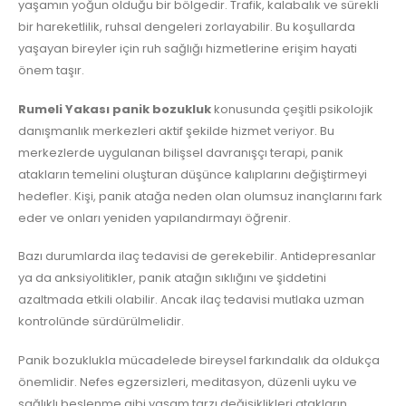
yaşamın yoğun olduğu bir bölgedir. Trafik, kalabalık ve sürekli
bir hareketlilik, ruhsal dengeleri zorlayabilir. Bu koşullarda
yaşayan bireyler için ruh sağlığı hizmetlerine erişim hayati
önem taşır.
Rumeli Yakası panik bozukluk
konusunda çeşitli psikolojik
danışmanlık merkezleri aktif şekilde hizmet veriyor. Bu
merkezlerde uygulanan bilişsel davranışçı terapi, panik
atakların temelini oluşturan düşünce kalıplarını değiştirmeyi
hedefler. Kişi, panik atağa neden olan olumsuz inançlarını fark
eder ve onları yeniden yapılandırmayı öğrenir.
Bazı durumlarda ilaç tedavisi de gerekebilir. Antidepresanlar
ya da anksiyolitikler, panik atağın sıklığını ve şiddetini
azaltmada etkili olabilir. Ancak ilaç tedavisi mutlaka uzman
kontrolünde sürdürülmelidir.
Panik bozuklukla mücadelede bireysel farkındalık da oldukça
önemlidir. Nefes egzersizleri, meditasyon, düzenli uyku ve
sağlıklı beslenme gibi yaşam tarzı değişiklikleri atakların