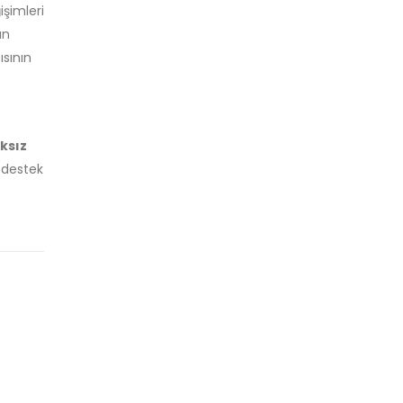
işimleri
un
ısının
ıksız
, destek