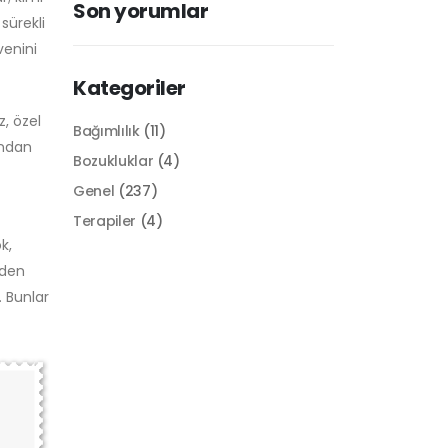
Son yorumlar
 sürekli
venini
Kategoriler
z, özel
Bağımlılık
(11)
ından
Bozukluklar
(4)
Genel
(237)
Terapiler
(4)
k,
nden
. Bunlar