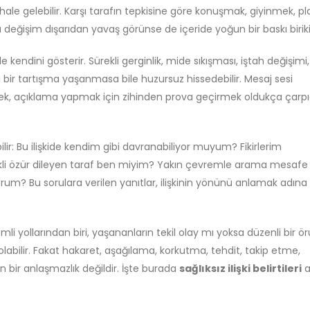
 hale gelebilir. Karşı tarafın tepkisine göre konuşmak, giyinmek, pl
değişim dışarıdan yavaş görünse de içeride yoğun bir baskı biriki
 kendini gösterir. Sürekli gerginlik, mide sıkışması, iştah değişimi,
 bir tartışma yaşanmasa bile huzursuz hissedebilir. Mesaj sesi
ek, açıklama yapmak için zihinden prova geçirmek oldukça çarpı
lir: Bu ilişkide kendim gibi davranabiliyor muyum? Fikirlerim
i özür dileyen taraf ben miyim? Yakın çevremle arama mesafe 
orum? Bu sorulara verilen yanıtlar, ilişkinin yönünü anlamak adına
emli yollarından biri, yaşananların tekil olay mı yoksa düzenli bir ö
labilir. Fakat hakaret, aşağılama, korkutma, tehdit, takip etme,
 bir anlaşmazlık değildir. İşte burada
sağlıksız ilişki belirtileri
a