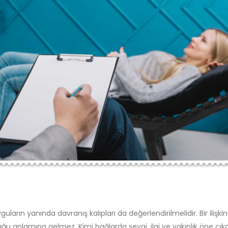
ların yanında davranış kalıpları da değerlendirilmelidir. Bir ilişkin
ğu anlamına gelmez. Kimi bağlarda sevgi, ilgi ve yakınlık öne çıka