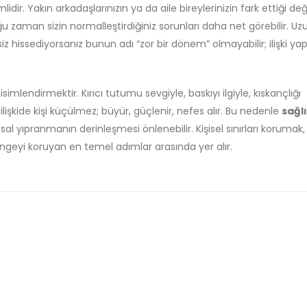
idir. Yakın arkadaşlarınızın ya da aile bireylerinizin fark ettiği değ
aman sizin normalleştirdiğiniz sorunları daha net görebilir. Uz
z hissediyorsanız bunun adı “zor bir dönem” olmayabilir; ilişki yap
imlendirmektir. Kırıcı tutumu sevgiyle, baskıyı ilgiyle, kıskançlığı
ilişkide kişi küçülmez; büyür, güçlenir, nefes alır. Bu nedenle
sağl
l yıpranmanın derinleşmesi önlenebilir. Kişisel sınırları korumak
engeyi koruyan en temel adımlar arasında yer alır.