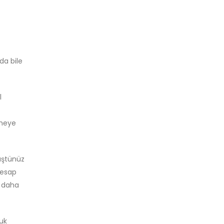
da bile
l
ilmeye
rüştünüz
 hesap
daha
luk