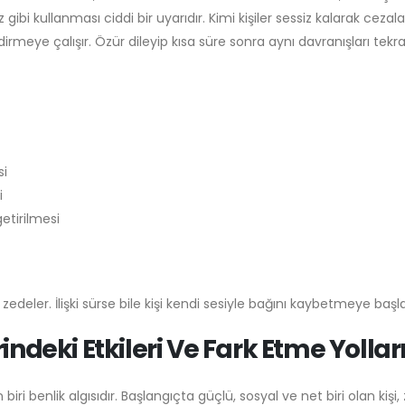
gibi kullanması ciddi bir uyarıdır. Kimi kişiler sessiz kalarak cezalan
indirmeye çalışır. Özür dileyip kısa süre sonra aynı davranışları tek
si
i
etirilmesi
zedeler. İlişki sürse bile kişi kendi sesiyle bağını kaybetmeye başla
erindeki Etkileri Ve Fark Etme Yollar
 biri benlik algısıdır. Başlangıçta güçlü, sosyal ve net biri olan kiş