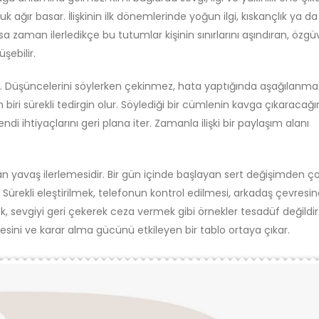
k ağır basar. İlişkinin ilk dönemlerinde yoğun ilgi, kıskançlık ya da
sa zaman ilerledikçe bu tutumlar kişinin sınırlarını aşındıran, özgü
şebilir.
etmez. Düşüncelerini söylerken çekinmez, hata yaptığında aşağılanma
an biri sürekli tedirgin olur. Söylediği bir cümlenin kavga çıkaracağ
ndi ihtiyaçlarını geri plana iter. Zamanla ilişki bir paylaşım alanı
 yavaş ilerlemesidir. Bir gün içinde başlayan sert değişimden ço
Sürekli eleştirilmek, telefonun kontrol edilmesi, arkadaş çevresi
k, sevgiyi geri çekerek ceza vermek gibi örnekler tesadüf değildir
vresini ve karar alma gücünü etkileyen bir tablo ortaya çıkar.