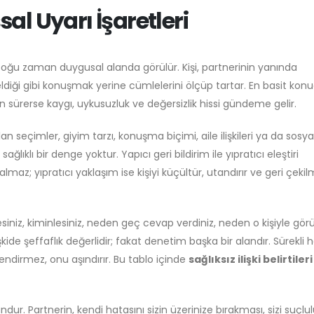
l Uyarı İşaretleri
tler çoğu zaman duygusal alanda görülür. Kişi, partnerinin yanında
eldiği gibi konuşmak yerine cümlelerini ölçüp tartar. En basit konu
un sürerse kaygı, uykusuzluk ve değersizlik hissi gündeme gelir.
ılan seçimler, giyim tarzı, konuşma biçimi, aile ilişkileri ya da sosya
ıklı bir denge yoktur. Yapıcı geri bildirim ile yıpratıcı eleştiri
f almaz; yıpratıcı yaklaşım ise kişiyi küçültür, utandırır ve geri çek
esiniz, kiminlesiniz, neden geç cevap verdiniz, neden o kişiyle gö
lişkide şeffaflık değerlidir; fakat denetim başka bir alandır. Sürekli
irmez, onu aşındırır. Bu tablo içinde
sağlıksız ilişki belirtileri
ur. Partnerin, kendi hatasını sizin üzerinize bırakması, sizi suçlu