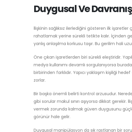
Duygusal Ve Davranışsa
İlişkinin sağlıksız ilerlediğini gösteren ilk işare
rahatlamak yerine sürekli tetikte kalır. İçinden g
yanlış anlaşılma korkusu taşır. Bu gerilim hali uz
Öne çıkan işaretlerden biri sürekli eleştiridir. Yap
medya kullanımı devamlı sorgulanıyorsa burada sağl
birbirinden farklıdır. Yapıcı yaklaşım kişiliği hede
zorlar.
Bir başka önemli belirti kontrol arzusudur. Nered
gibi sorular makul sınırı aşıyorsa dikkat gerekir. İ
vermek zorunda kalmak güven duygusunu güçlend
görünür hale gelir.
Duygusal manipülasyon da sık rastlanan bir sorund