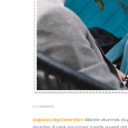
0 COMMENTS
Sağlıksız ilişki belirtileri
dikkatle okunmalı, duygu
dışarıdan düzenli görünmesi, içeride güvenli oldu