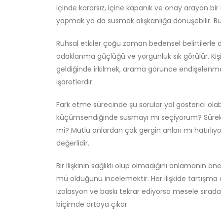
içinde kararsız, içine kapanık ve onay arayan bir
yapmak ya da susmak alışkanlığa dönüşebilir. Bu 
Ruhsal etkiler çoğu zaman bedensel belirtilerle de
odaklanma güçlüğü ve yorgunluk sık görülür. Kişi
geldiğinde irkilmek, arama görünce endişelenm
işaretlerdir.
Fark etme sürecinde şu sorular yol gösterici olabi
küçümsendiğinde susmayı mı seçiyorum? Sürekl
mi? Mutlu anlardan çok gergin anları mı hatırlıy
değerlidir.
Bir ilişkinin sağlıklı olup olmadığını anlamanın ön
mü olduğunu incelemektir. Her ilişkide tartışma o
izolasyon ve baskı tekrar ediyorsa mesele sıradan
biçimde ortaya çıkar.