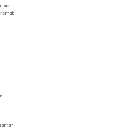
dırır,
rarlamak
r.
ı
i, zaman