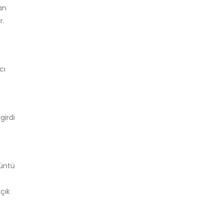
an
r.
cı
girdi
rüntü
çık